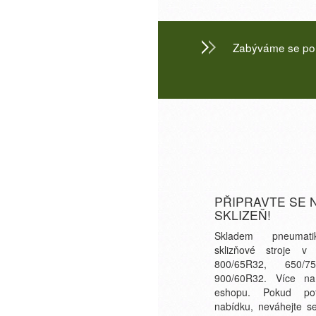
Zabýváme se pora
PŘIPRAVTE SE 
SKLIZEŇ!
Skladem pneumat
sklizňové stroje v
800/65R32, 650/
900/60R32. Více n
eshopu. Pokud potř
nabídku, neváhejte s