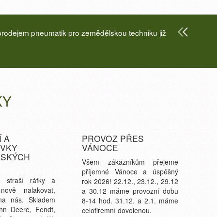
prodejem pneumatik pro zemědělskou techniku již
KY
 A
PROVOZ PŘES
VKY
VÁNOCE
LSKÝCH
Všem zákazníkům přejeme
příjemné Vánoce a úspěšný
 straší ráfky a
rok 2026! 22.12., 23.12., 29.12
nově nalakovat,
a 30.12 máme provozní dobu
na nás. Skladem
8-14 hod. 31.12. a 2.1. máme
hn Deere, Fendt,
celofiremní dovolenou.