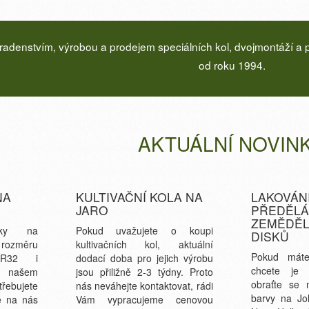
Pneu Semčice | Řepařský institut Semčice spol. s r.o.
denstvím, výrobou a prodejem speciálních kol, dvojmontáží a 
od roku 1994.
AKTUÁLNÍ NOVIN
NA
KULTIVAČNÍ KOLA NA
LAKOVÁNÍ
JARO
PŘEDĚLÁ
ZEMĚDĚ
iky na
Pokud uvažujete o koupi
DISKŮ
 rozměru
kultivačních kol, aktuální
Pokud máte
75R32 i
dodací doba pro jejich výrobu
chcete je 
a našem
jsou přiližně 2-3 týdny. Proto
obraťte se 
ebujete
nás neváhejte kontaktovat, rádi
barvy na Jo
e na nás
Vám vypracujeme cenovou