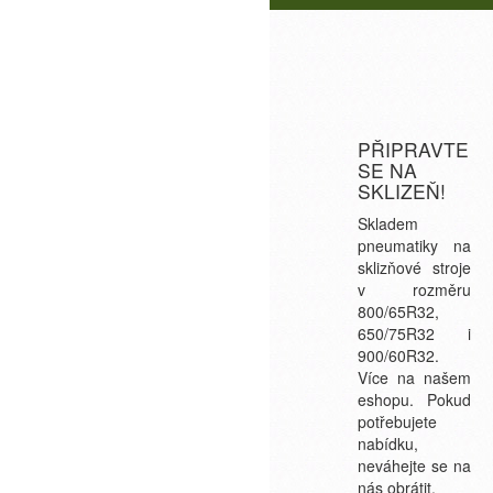
PŘIPRAVTE
SE NA
SKLIZEŇ!
Skladem
pneumatiky na
sklizňové stroje
v rozměru
800/65R32,
650/75R32 i
900/60R32.
Více na našem
eshopu. Pokud
potřebujete
nabídku,
neváhejte se na
nás obrátit.