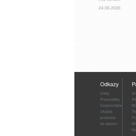
24.06.2026
Odkazy
P
Disky
Gr
Pneumatiky
Rä
Dvojmontáže
Mi
Ukázka
Tr
produkce
Fi
Ke stažení
Mi
No